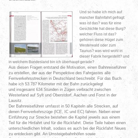
Und so habe ich mich auf
mancher Bahnfahrt gefragt:
was ist das? was für eine
Geschichte hat diese Burg?
welcher Fluss ist das?
gehören diese Hügel zum
Westerwald oder zum
Taunus? was wird wohl in
dieser Fabrik hergestellt? und
in welchem Bundesland bin ich überhaupt gerade?
Aus diesen Fragen entstand die Motivation, einen Bahnreiseführer
zu erstellen, der aus der Perspektive des Fahrgastes alle
Fernverkehrsstrecken in Deutschland beschreibt. Für das Buch
habe ich 53.787 Kilometer mit der Bahn zurückgelegt
und insgesamt 634 Stunden in Zügen verbracht zwischen
Westerland auf Sylt und Oberstdorf, Aachen und Forst in der
Lausitz.
Der Bahnreiseführer umfasst in 50 Kapiteln alle Strecken, auf
denen Fernverkehrszüge (ICE, IC und EC) fahren. Neben einer
Einführung zur Strecke bestehen die Kapitel jeweils aus einem
Teil für die Hinfahrt und für die Rückfahrt. Diese Teile haben einen
unterschiedlichen Inhalt, sodass es auch bei der Rückfahrt Neues
zu entdecken gibt. An Umsteigebahnhöfen sowie